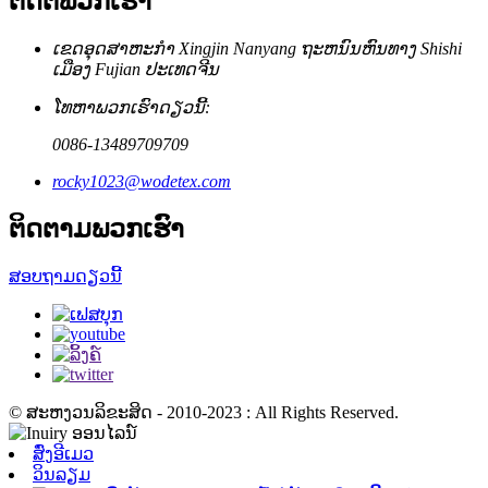
ຕິດຕໍ່ພວກເຮົາ
ເຂດ​ອຸດ​ສາ​ຫະ​ກໍາ Xingjin Nanyang ຖະ​ຫນົນ​ຫົນ​ທາງ Shishi
ເມືອງ Fujian ປະ​ເທດ​ຈີນ​
ໂທຫາພວກເຮົາດຽວນີ້:
0086-13489709709
rocky1023@wodetex.com
ຕິດຕາມພວກເຮົາ
ສອບຖາມດຽວນີ້
© ສະຫງວນລິຂະສິດ - 2010-2023 : All Rights Reserved.
ສົ່ງອີເມວ
ວິນລຽມ