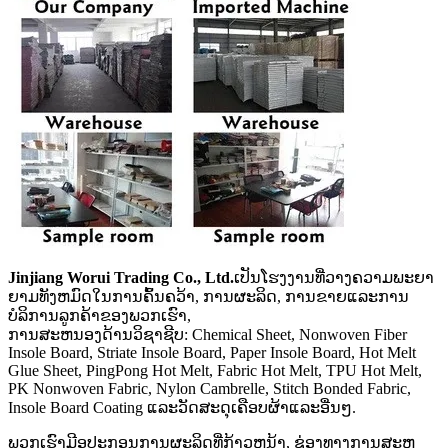
Jinjiang Worui Trading Co., Ltd.
ເປັນໂຮງງານທີ່ວາງຄວາມພະຍາ
ຍາມທັງຫມົດໃນການຄົ້ນຄວ້າ, ການຜະລິດ, ການຂາຍແລະການ
ບໍລິການລູກຄ້າຂອງພວກເຮົາ,
ການສະຫນອງດ້ານວິຊາຊີບ: Chemical Sheet, Nonwoven Fiber
Insole Board, Striate Insole Board, Paper Insole Board, Hot Melt
Glue Sheet, PingPong Hot Melt, Fabric Hot Melt, TPU Hot Melt,
PK Nonwoven Fabric, Nylon Cambrelle, Stitch Bonded Fabric,
Insole Board Coating ແລະວັດສະດຸເຄືອບຜ້າແລະອື່ນໆ.
ພວກເຮົາມີອຸປະກອນການຜະລິດທີ່ກ້າວຫນ້າ, ຊ່ອງທາງການສະຫ