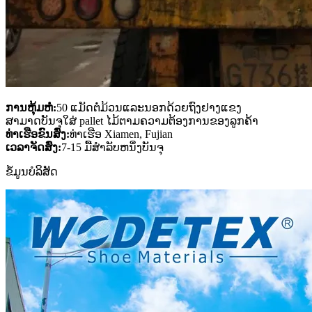
ການຫຸ້ມຫໍ່:
50 ແມັດຕໍ່ມ້ວນແລະນອກດ້ວຍຖົງຢາງແຂງ
ສາມາດບັນຈຸໃສ່ pallet ໄມ້ຕາມຄວາມຕ້ອງການຂອງລູກຄ້າ
ທ່າເຮືອຂົນສົ່ງ:
ທ່າເຮືອ Xiamen, Fujian
ເວລາຈັດສົ່ງ:
7-15 ມື້ສໍາລັບຫນຶ່ງບັນຈຸ
ຂໍ້ມູນບໍລິສັດ