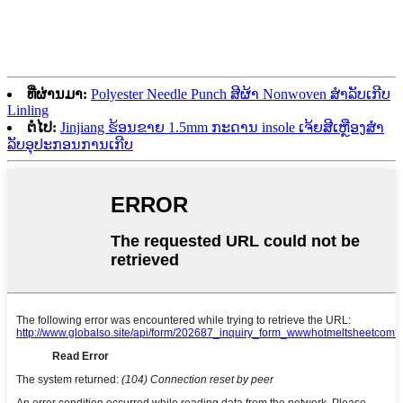
ທີ່ຜ່ານມາ:
Polyester Needle Punch ສີຜ້າ Nonwoven ສໍາລັບເກີບ
Linling
ຕໍ່ໄປ:
Jinjiang ຮ້ອນຂາຍ 1.5mm ກະດານ insole ເຈ້ຍສີເຫຼືອງສໍາ
ລັບອຸປະກອນການເກີບ