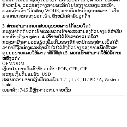
ກ້າວຫນ້າ, ແລະຊ່ອງທາງການຜະລິດໃນໂຮງງານຂອງພວກເຮົາ.
ພວກເຮົາເອົາ "ວັດສະດຸ WODE, ການຮັບປະກັນຄຸນນະພາບ" ເປັນ
ມາດຕະຖານຂອງພວກເຮົາ. ທັງ​ຫມົດ​ສໍາ​ລັບ​ລູກ​ຄ້າ​
3. ທ່ານສາມາດກວດສອບຄຸນນະພາບໄດ້ແນວໃດ?
ກະລຸນາຕິດຕໍ່ພວກເຮົາແລະພວກເຮົາຈະສະຫນອງຕົວຢ່າງຟຣີສໍາລັບ
ການອ້າງອີງຂອງທ່ານ.
4. ເຈົ້າຈະໄດ້ຮັບລາຄາແນວໃດ?
ກະລຸນາສົ່ງລາຍລະອຽດເພີ່ມເຕີມຂອງຂໍ້ກໍາຫນົດຂອງທ່ານເພື່ອໃຫ້
ລາຄາທີ່ຖືກຕ້ອງແລະຖ້າເປັນໄປໄດ້ສົ່ງຕົວຢ່າງຂອງທ່ານເພື່ອສຶກສາ
ຄຸນນະພາບແລະໃຫ້ລາຄາທີ່ດີທີ່ສຸດ.
5. ພວກເຮົາສາມາດໃຫ້ບໍລິການ
ຫຍັງແດ່?
OEM/ODM
ເງື່ອນໄຂການຈັດສົ່ງທີ່ຍອມຮັບ: FOB, CFR, CIF
ສະກຸນເງິນທີ່ຍອມຮັບ: USD
ປະເພດການຈ່າຍເງິນທີ່ຍອມຮັບ: T / T, L / C, D / PD / A, Western
Union
ເວລາສົ່ງ: 7-15 ມື້ຫຼັງຈາກການຈ່າຍເງິນ