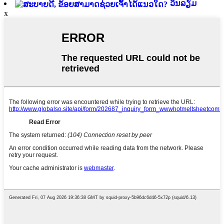
ວິນລຽມ
x