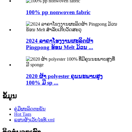
100% pp nonwoven fabric
2024 ລາຄາໂຮງງານຜະລິດຜ້າ
Pingpong ຮ້ອນ Melt ມ້ວນ ...
2020 ຜ້າ polyester ຄຸນນະພາບສູງ
100% ມີ sp ...
ຂໍ້ມູນ
ຄູ່ມືຜະລິດຕະພັນ
Hot Tags
ແຜນຜັງເວັບໄຊທ໌.xml