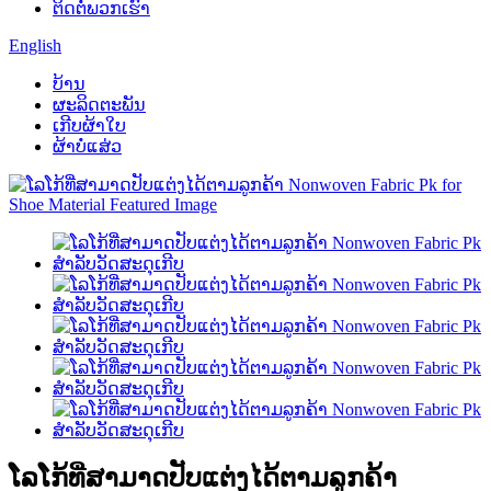
ຕິດຕໍ່ພວກເຮົາ
English
ບ້ານ
ຜະລິດຕະພັນ
ເກີບຜ້າໃບ
ຜ້າບໍ່ແສ່ວ
ໂລໂກ້ທີ່ສາມາດປັບແຕ່ງໄດ້ຕາມລູກຄ້າ