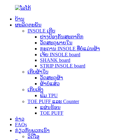
ບ້ານ
ຜະລິດຕະພັນ
INSOLE ເກີບ
ຢາງປ້ອງກັນສະຕາຕິກ
ວັດສະດຸພາຍໃນ
ກະດານ INSOLE ທີ່ບໍ່ແມ່ນຜ້າ
ເຈ້ຍ INSOLE board
SHANK board
STRIP INSOLE board
ເກີບຜ້າໃບ
ວັດສະດຸຜ້າ
ຜ້າບໍ່ແສ່ວ
ເກີບເທິງ
ຟິມ TPU
TOE PUFF ແລະ Counter
ແຜ່ນຮ້ອນ
TOE PUFF
ຂ່າວ
FAQs
ກ່ຽວກັບພວກເຮົາ
ວິດີໂອ