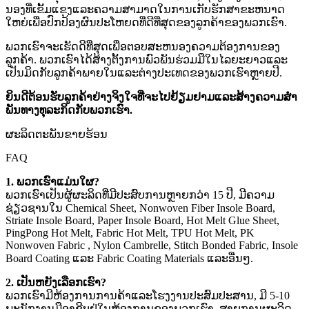
ນອງທີ່ເຂັ້ມແຂງແລະຄວາມສາມາດໃນການເກັບຮັກສາຂະຫນາດ
ໃຫຍ່ເພື່ອປົກປ້ອງຜົນປະໂຫຍດທີ່ດີທີ່ສຸດຂອງລູກຄ້າຂອງພວກເຮົາ.
ພວກເຮົາຈະເຮັດດີທີ່ສຸດເພື່ອຕອບສະຫນອງຄວາມຕ້ອງການຂອງ
ລູກຄ້າ. ພວກເຮົາໄດ້ສ້າງຕັ້ງການພົວພັນຮ່ວມມືໃນໄລຍະຍາວແລະ
ເປັນມິດກັບລູກຄ້າພາຍໃນແລະຕ່າງປະເທດຂອງພວກເຮົາຫຼາຍປີ.
ຍິນດີຕ້ອນຮັບລູກຄ້າຢ່າງຈິງໃຈທີ່ຈະໄປຢ້ຽມຢາມແລະສ້າງຄວາມສໍາ
ພັນທາງທຸລະກິດກັບພວກເຮົາ.
ຜະລິດຕະພັນຂາຍຮ້ອນ
FAQ
1. ພວກເຮົາແມ່ນໃຜ?
ພວກເຮົາເປັນຜູ້ຜະລິດທີ່ມີປະສົບການຫຼາຍກວ່າ 15 ປີ, ມີຄວາມ
ຊ່ຽວຊານໃນ Chemical Sheet, Nonwoven Fiber Insole Board,
Striate Insole Board, Paper Insole Board, Hot Melt Glue Sheet,
PingPong Hot Melt, Fabric Hot Melt, TPU Hot Melt, PK
Nonwoven Fabric , Nylon Cambrelle, Stitch Bonded Fabric, Insole
Board Coating ແລະ Fabric Coating Materials ແລະອື່ນໆ.
2. ເປັນຫຍັງເລືອກເຮົາ?
ພວກເຮົາມີຫ້ອງການການຄ້າແລະໂຮງງານປະສົມປະສານ, ມີ 5-10
ພະນັກງານມືອາຊີບຢູ່ໃນຫ້ອງການຂອງພວກເຮົາ, ສາຍການຜະລິດ