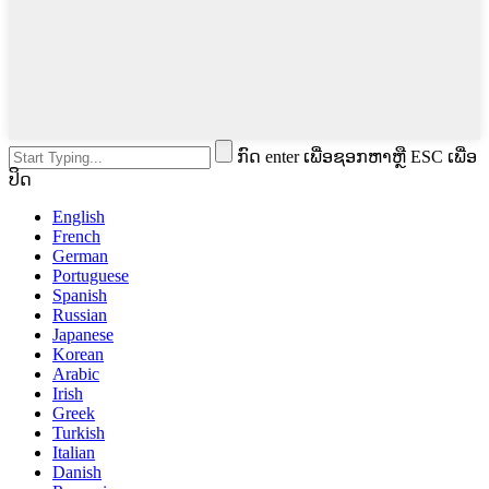
ກົດ enter ເພື່ອຊອກຫາຫຼື ESC ເພື່ອ
ປິດ
English
French
German
Portuguese
Spanish
Russian
Japanese
Korean
Arabic
Irish
Greek
Turkish
Italian
Danish