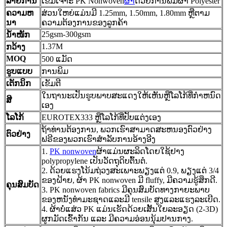
ລາຍການ
ເຂັມເຈາະ PK Nonwoven
ຜ້າ
ດ້ວຍການພິມຜ້າ Polyester
ຄວາມຫ
ສ່ວນໃຫຍ່ແມ່ນມີ 1.25mm, 1.50mm, 1.80mm ຫຼືຕາມ
ນາ
ຄວາມຕ້ອງການຂອງລູກຄ້າ
25gsm-300gsm
ນ້ຳໜັກ
1.37M
ກວ້າງ
MOQ
500 ແມັດ
ຮູບແບບ
ການພິມ
ເຕັກນິກ
ເຂັມຕີ
ໃນຖານະເປັນຮູບພາບສະແດງໃຫ້ເຫັນຫຼືໂລໂກ້ທີ່ກໍາຫນົດ
ສີ
ເອງ
ໂລໂກ້
EUROTEX333 ຫຼືໂລໂກ້ທີ່ປັບແຕ່ງເອງ
ຖ້າທ່ານຕ້ອງການ, ພວກເຮົາສາມາດສະຫນອງຕົວຢ່າງ
ຕົວຢ່າງ
ຟຣີຂອງພວກເຮົາສໍາລັບການອ້າງອີງ
1.
PK nonwoven
ຜ້າແມ່ນຜະລິດໂດຍໃຊ້ຢາງ
polypropylene ເປັນວັດຖຸດິບຕົ້ນຕໍ.
2. ດ້ວຍແຮງໂນ້ມຖ່ວງສະເພາະພຽງແຕ່ 0.9, ພຽງແຕ່ 3/4
ຂອງຝ້າຍ, ຜ້າ PK nonwoven ມີ fluffy, ມີຄວາມຮູ້ສຶກດີ.
ຄຸນສົມບັດ
3. PK nonwoven fabrics ມີຄຸນສົມບັດທາງກາຍະພາບ
ຂອງຫນັງທໍາມະຊາດແລະມີ tensile ສູງແລະແຮງລະເບີດ.
4. ຜ້າບໍ່ແສ່ວ PK ແມ່ນເຮັດດ້ວຍເສັ້ນໃຍລະອຽດ (2-3D)
ຜູກມັດເຂົ້າກັນ ແລະ ມີຄວາມອ່ອນນຸ້ມປານກາງ.