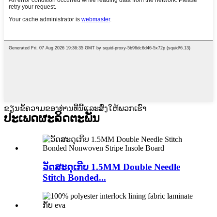
ຂຽນຂໍ້ຄວາມຂອງທ່ານທີ່ນີ້ແລະສົ່ງໃຫ້ພວກເຮົາ
ປະເພດຜະລິດຕະພັນ
ວັດສະດຸເກີບ 1.5MM Double Needle
Stitch Bonded...