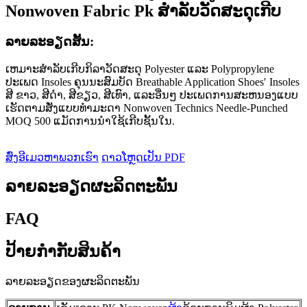
Nonwoven Fabric Pk ສໍາລັບວັດສະດຸເກີບ
ລາຍ​ລະ​ອຽດ​ສັ້ນ​:
ເຫມາະສໍາລັບເກີບກິລາວັດສະດຸ Polyester ແລະ Polypropylene
ປະເພດ Insoles ຄຸນນະສົມບັດ Breathable Application Shoes′ Insoles
ສີ ຂາວ, ສີດໍາ, ສີຂຽວ, ສີເທົາ, ແລະອື່ນໆ ປະເພດການສະຫນອງແບບ
ເຮັດຕາມສັ່ງແບບທໍາມະດາ Nonwoven Technics Needle-Punched
MOQ 500 ແມັດການນໍາໃຊ້ເກີບຊັ້ນໃນ.
ສົ່ງອີເມວຫາພວກເຮົາ
ດາວໂຫຼດເປັນ PDF
ລາຍລະອຽດຜະລິດຕະພັນ
FAQ
ປ້າຍກຳກັບສິນຄ້າ
ລາຍລະອຽດຂອງຜະລິດຕະພັນ