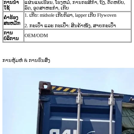
ການນໍາ
ແຜ່ນແພເຮືອນ, ໂຮງຫມໍ, ການກະສິກໍາ, ຖົງ, ຕັດຫຍິບ,
ໃຊ້
ລົດ, ອຸດສາຫະກໍາ, ເກີບ
1. ເກີບ: midsole ເກີບກິລາ, lapper ເກີບ Flywoven
ຄໍາຮ້ອງ
ສະຫມັກ
2. ກະເປົ໋າ ແລະ ກະເປົ໋າ: ສິນຄ້າໜັງ, ສາຍກະເປົ໋າ
ການ
OEM/ODM
ບໍລິການ
ການຫຸ້ມຫໍ່ & ການຂົນສົ່ງ