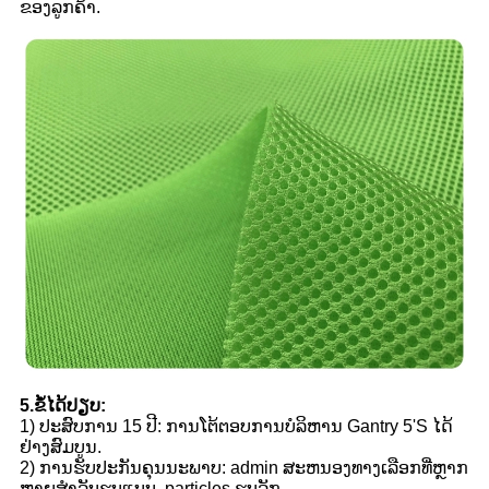
ຂອງລູກຄ້າ.
5.ຂໍ້ໄດ້ປຽບ:
1) ປະສົບການ 15 ປີ: ການໂຕ້ຕອບການບໍລິຫານ Gantry 5'S ໄດ້
ຢ່າງສົມບູນ.
2​) ການ​ຮັບ​ປະ​ກັນ​ຄຸນ​ນະ​ພາບ​: admin ສະ​ຫນອງ​ທາງ​ເລືອກ​ທີ່​ຫຼາກ​
ຫຼາຍ​ສໍາ​ລັບ​ຮູບ​ແບບ​, particles ຮູບ​ລັກ​.