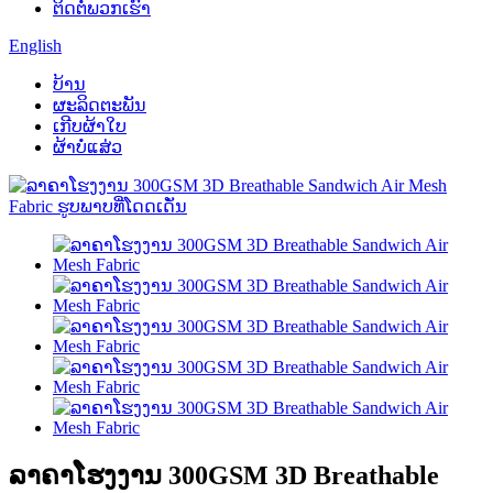
ຕິດຕໍ່ພວກເຮົາ
English
ບ້ານ
ຜະລິດຕະພັນ
ເກີບຜ້າໃບ
ຜ້າບໍ່ແສ່ວ
ລາຄາໂຮງງານ 300GSM 3D Breathable