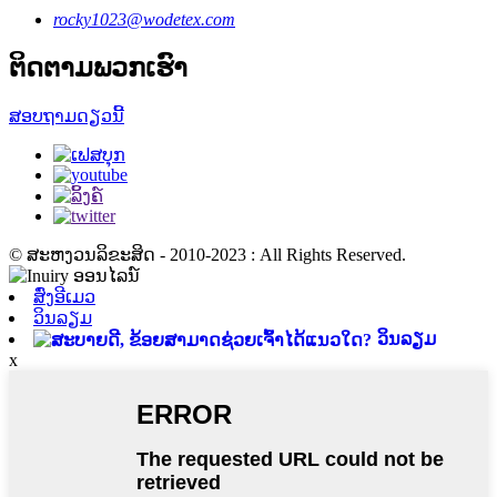
rocky1023@wodetex.com
ຕິດຕາມພວກເຮົາ
ສອບຖາມດຽວນີ້
© ສະຫງວນລິຂະສິດ - 2010-2023 : All Rights Reserved.
ສົ່ງອີເມວ
ວິນລຽມ
ວິນລຽມ
x