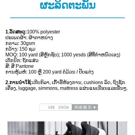
ຜະລິດຕະພັນ
1.ວັດສະດຸ:
100% polyester
ປະເພດຜ້າ: ຜ້າຕາຫນ່າງ
ກຣາມ: 30gsm
ກວ້າງ: 150 ຊມ
MOQ: 100 yard (ສີຫຼັກຊັບ); 1000 yesds (ສີທີ່ກໍາຫນົດເອງ)
ເຕັກນິກ: ຖັກແສ່ວ
ສີ: ສີ Pantone
ການຫຸ້ມຫໍ່: 100 ຫຼື 200 yard ຕໍ່ມ້ວນ / ປັບແຕ່ງ
2.ການ​ນໍາ​ໃຊ້​:
ເກີບກິລາ, ເກົ້າອີ້ຫ້ອງການ, cushions ລົດ, ຖົງຊັກ
ເຄື່ອງ, luggage, simmons, mattress ແຜ່ນແພເຮືອນແລະອື່ນໆ.