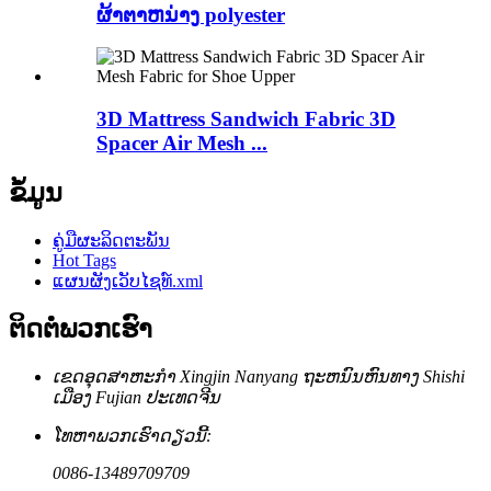
ຜ້າຕາຫນ່າງ polyester
3D Mattress Sandwich Fabric 3D
Spacer Air Mesh ...
ຂໍ້ມູນ
ຄູ່ມືຜະລິດຕະພັນ
Hot Tags
ແຜນຜັງເວັບໄຊທ໌.xml
ຕິດຕໍ່ພວກເຮົາ
ເຂດ​ອຸດ​ສາ​ຫະ​ກໍາ Xingjin Nanyang ຖະ​ຫນົນ​ຫົນ​ທາງ Shishi
ເມືອງ Fujian ປະ​ເທດ​ຈີນ​
ໂທຫາພວກເຮົາດຽວນີ້:
0086-13489709709