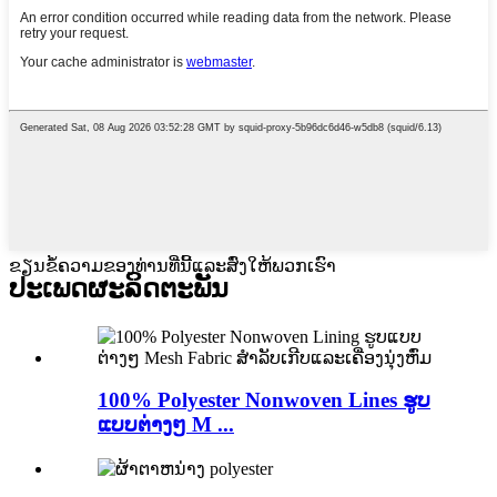
ຂຽນຂໍ້ຄວາມຂອງທ່ານທີ່ນີ້ແລະສົ່ງໃຫ້ພວກເຮົາ
ປະເພດຜະລິດຕະພັນ
100% Polyester Nonwoven Lines ຮູບ
ແບບຕ່າງໆ M ...