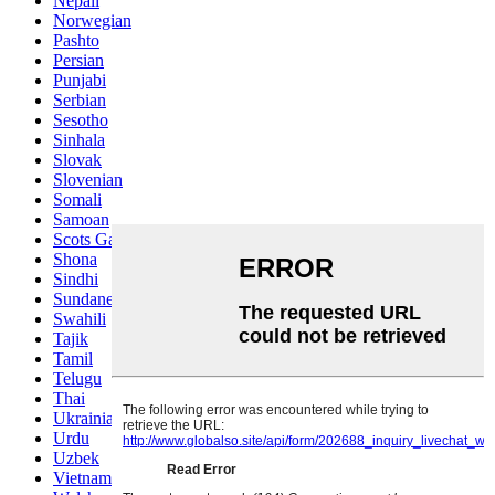
Nepali
Norwegian
Pashto
Persian
Punjabi
Serbian
Sesotho
Sinhala
Slovak
Slovenian
Somali
Samoan
Scots Gaelic
Shona
Sindhi
Sundanese
Swahili
Tajik
Tamil
Telugu
Thai
Ukrainian
Urdu
Uzbek
Vietnamese