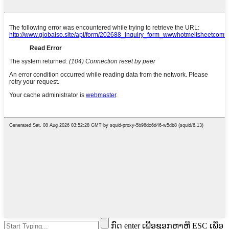
ກົດ enter ເພື່ອຊອກຫາຫຼື ESC ເພື່ອ