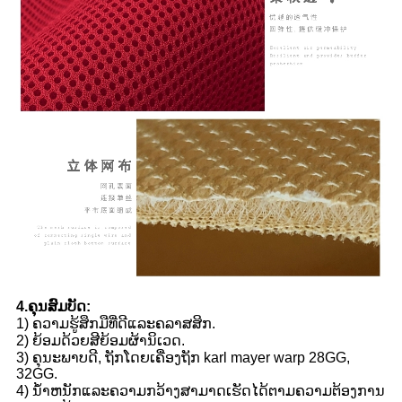
4.ຄຸນສົມບັດ:
1​) ຄວາມ​ຮູ້​ສຶກ​ມື​ທີ່​ດີ​ແລະ​ຄລາ​ສ​ສິກ​.
2) ຍ້ອມດ້ວຍສີຍ້ອມຜ້ານິເວດ.
3) ຄຸນະພາບດີ, ຖັກໂດຍເຄື່ອງຖັກ karl mayer warp 28GG,
32GG.
4) ນ້ໍາຫນັກແລະຄວາມກວ້າງສາມາດເຮັດໄດ້ຕາມຄວາມຕ້ອງການ