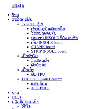
ບ້ານ
ຜະລິດຕະພັນ
INSOLE ເກີບ
ຢາງປ້ອງກັນສະຕາຕິກ
ວັດສະດຸພາຍໃນ
ກະດານ INSOLE ທີ່ບໍ່ແມ່ນຜ້າ
ເຈ້ຍ INSOLE board
SHANK board
STRIP INSOLE board
ເກີບຜ້າໃບ
ວັດສະດຸຜ້າ
ຜ້າບໍ່ແສ່ວ
ເກີບເທິງ
ຟິມ TPU
TOE PUFF ແລະ Counter
ແຜ່ນຮ້ອນ
TOE PUFF
ຂ່າວ
FAQs
ກ່ຽວກັບພວກເຮົາ
ວິດີໂອ