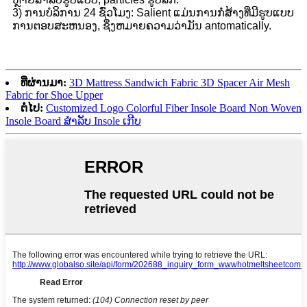
3​) ການ​ບໍ​ລິ​ການ 24 ຊົ່ວ​ໂມງ​: Salient ແມ່ນ​ການ​ກໍ່​ສ້າງ​ທີ່​ມີ​ຮູບ​ແບບ​
ການ​ຕອບ​ສະ​ຫນອງ​, ຊຶ່ງ​ຫມາຍ​ຄວາມ​ວ່າ​ມັນ antomatically​.
ທີ່ຜ່ານມາ:
3D Mattress Sandwich Fabric 3D Spacer Air Mesh
Fabric for Shoe Upper
ຕໍ່ໄປ:
Customized Logo Colorful Fiber Insole Board Non Woven
Insole Board ສໍາລັບ Insole ເກີບ