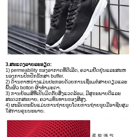
3.ສະແດງລາຍລະອຽດ:
1​) permeability ຂອງ​ອາ​ກາດ​ທີ່​ດີ​ເລີດ​, ຄວາມ​ຢືດ​ຢຸ່ນ​ແລະ​ສະ​ຫ
ນອງ​ການ​ປົກ​ປັກ​ຮັກ​ສາ buffer​.
2) ດ້ານຕາຫນ່າງແມ່ນປະກອບດ້ວຍການເຊື່ອມຕໍ່ສາຍດຽວແລະ
ພື້ນຜິວ botton ຜ້າທໍາມະດາ.
3) ການຍ້ອມສີທີ່ເປັນມິດກັບສິ່ງແວດລ້ອມ, ມີສຸຂະພາບດີແລະ
ສະດວກສະບາຍ, ຄວາມທົນທານຂອງສີສູງ.
4​) ຜະ​ລິດ​ຕະ​ພັນ​ແມ່ນ​ການ​ຖ່າຍ​ຮູບ​ໂດຍ​ການ​ຖ່າຍ​ຮູບ​ມື​ອາ​ຊີບ​ສຸມ​
ໃສ່​ການ​ຄຸນ​ນະ​ພາບ​.