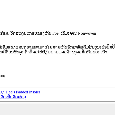
ະລາຍຮ້ອນ, ວັດສະດຸປະກອບຂອງເກີບ Foe, ເຂັມເຈາະ Nonwoven
ັ້ມແຂງແລະຄວາມສາມາດໃນການເກັບຮັກສາທີ່ອຸດົມສົມບູນເພື່ອປົກປ້ອ
ນດີຕ້ອນຮັບລູກຄ້າທີ່ຈະໄປຢ້ຽມຢາມແລະສ້າງທຸລະກິດກັບພວກເຮົາ.
on;
gh Heels Padded Insoles
ລັບເກີບວັດສະດຸ