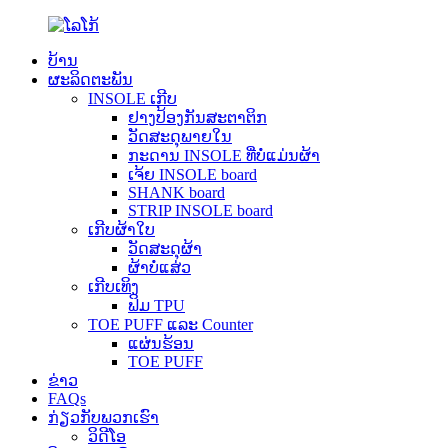
ບ້ານ
ຜະລິດຕະພັນ
INSOLE ເກີບ
ຢາງປ້ອງກັນສະຕາຕິກ
ວັດສະດຸພາຍໃນ
ກະດານ INSOLE ທີ່ບໍ່ແມ່ນຜ້າ
ເຈ້ຍ INSOLE board
SHANK board
STRIP INSOLE board
ເກີບຜ້າໃບ
ວັດສະດຸຜ້າ
ຜ້າບໍ່ແສ່ວ
ເກີບເທິງ
ຟິມ TPU
TOE PUFF ແລະ Counter
ແຜ່ນຮ້ອນ
TOE PUFF
ຂ່າວ
FAQs
ກ່ຽວກັບພວກເຮົາ
ວິດີໂອ