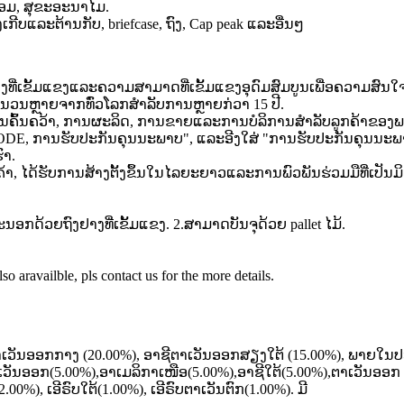
້ອມ, ສຸຂະອະນາໄມ.
​ເກີບ​ແລະ​ຕ້ານ​ກັບ​, briefcase​, ຖົງ​, Cap peak ແລະ​ອື່ນໆ
ເຂັ້ມແຂງແລະຄວາມສາມາດທີ່ເຂັ້ມແຂງອຸດົມສົມບູນເພື່ອຄວາມສົນໃຈທີ
ນວນຫຼາຍຈາກທົ່ວໂລກສໍາລັບການຫຼາຍກ່ວາ 15 ປີ.
ນຄົ້ນຄວ້າ, ການຜະລິດ, ການຂາຍແລະການບໍລິການສໍາລັບລູກຄ້າຂອງພ
ODE, ການຮັບປະກັນຄຸນນະພາບ", ແລະອີງໃສ່ "ການຮັບປະກັນຄຸນນະພາ
ົາ.
າ, ໄດ້ຮັບການສ້າງຕັ້ງຂຶ້ນໃນໄລຍະຍາວແລະການພົວພັນຮ່ວມມືທີ່ເປັນມ
ລະນອກດ້ວຍຖົງຢາງທີ່ເຂັ້ມແຂງ. 2.ສາມາດບັນຈຸດ້ວຍ pallet ໄມ້.
o aravailble, pls contact us for the more details.
້​ຕາ​ເວັນ​ອອກ​ກາງ (20.00​%)​, ອາ​ຊີ​ຕາ​ເວັນ​ອອກ​ສຽງ​ໃຕ້ (15.00​%​)​, ພາຍ​ໃນ
ເວັນອອກ(5.00%),ອາເມລິກາເໜືອ(5.00%),ອາຊີໃຕ້(5.00%),ຕາເວັນອອກ
00%), ເອີຣົບໃຕ້(1.00%), ເອີຣົບຕາເວັນຕົກ(1.00%). ມີ