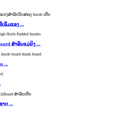
ເຂັ້ມແຂງ ...
rd ສໍາລັບແມ່ຍິງ ...
 ...
.
ຊາດ ...