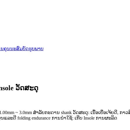
nsole ວັດສະດຸ
mm ~ 3.0mm ສໍາລັບກະດານ shank ວັດສະດຸ: ເນື້ອເຍື່ອເຈ້ຍດີ, ກາວສີ: 
ແລະດີ folding endurance ການນໍາໃຊ້: ເກີບ Insole ການຜະລິດ