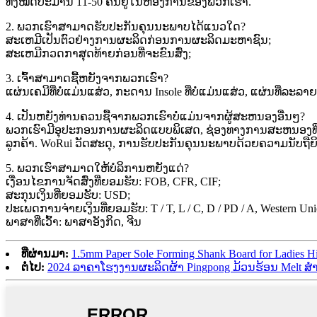
ທັງໝົດປະມານ 11-50 ຄົນຢູ່ໃນຫ້ອງການຂອງພວກເຮົາ.
2. ພວກເຮົາສາມາດຮັບປະກັນຄຸນນະພາບໄດ້ແນວໃດ?
ສະເຫມີເປັນຕົວຢ່າງການຜະລິດກ່ອນການຜະລິດມະຫາຊົນ;
ສະເຫມີກວດກາສຸດທ້າຍກ່ອນທີ່ຈະຂົນສົ່ງ;
3. ເຈົ້າສາມາດຊື້ຫຍັງຈາກພວກເຮົາ?
ແຜ່ນເຄມີທີ່ບໍ່ແມ່ນແສ່ວ, ກະດານ Insole ທີ່ບໍ່ແມ່ນແສ່ວ, ແຜ່ນທີ່ລ
4. ເປັນຫຍັງທ່ານຄວນຊື້ຈາກພວກເຮົາບໍ່ແມ່ນຈາກຜູ້ສະຫນອງອື່ນໆ?
ພວກເຮົາມີອຸປະກອນການຜະລິດແບບພິເສດ, ຊ່ອງທາງການສະຫນອງທີ່ເຂ
ລູກຄ້າ. WoRui ວັດສະດຸ, ການຮັບປະກັນຄຸນນະພາບດ້ວຍຄວາມນັບຖືຍິ
5. ພວກເຮົາສາມາດໃຫ້ບໍລິການຫຍັງແດ່?
ເງື່ອນໄຂການຈັດສົ່ງທີ່ຍອມຮັບ: FOB, CFR, CIF;
ສະກຸນເງິນທີ່ຍອມຮັບ: USD;
ປະເພດການຈ່າຍເງິນທີ່ຍອມຮັບ: T / T, L / C, D / PD / A, Western Uni
ພາ​ສາ​ທີ່​ເວົ້າ​: ພາ​ສາ​ອັງ​ກິດ​, ຈີນ​
ທີ່ຜ່ານມາ:
1.5mm Paper Sole Forming Shank Board for Ladies Hi
ຕໍ່ໄປ:
2024 ລາຄາໂຮງງານຜະລິດຜ້າ Pingpong ມ້ວນຮ້ອນ Melt ສໍາ