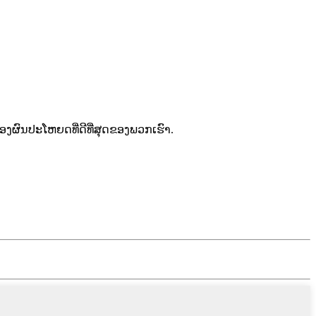
ງຜົນປະໂຫຍດທີ່ດີທີ່ສຸດຂອງພວກເຮົາ.