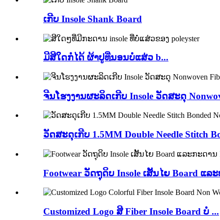
ເກີບ Insole Shank Board
ມີສີໃດກໍ່ໄດ້ ຜ້າປູທີ່ນອນບໍ່ແສ່ວ b...
ຈີນໂຮງງານຜະລິດເກີບ Insole ວັດສະດຸ Nonwove
ວັດສະດຸເກີບ 1.5MM Double Needle Stitch Bo
Footwear ວັດຖຸດິບ Insole ເສັ້ນໄຍ Board ແລະບໍ່
Customized Logo ສີ Fiber Insole Board ບໍ່ ...