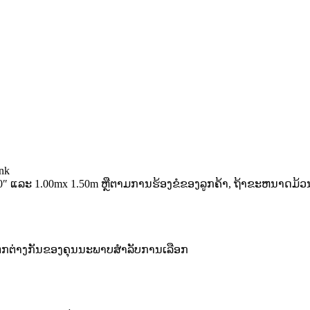
nk
0″ ແລະ 1.00mx 1.50m ຫຼືຕາມການຮ້ອງຂໍຂອງລູກຄ້າ, ຖ້າຂະຫນາດມ້ວ
​ແຕກ​ຕ່າງ​ກັນ​ຂອງ​ຄຸນ​ນະ​ພາບ​ສໍາ​ລັບ​ການ​ເລືອກ​