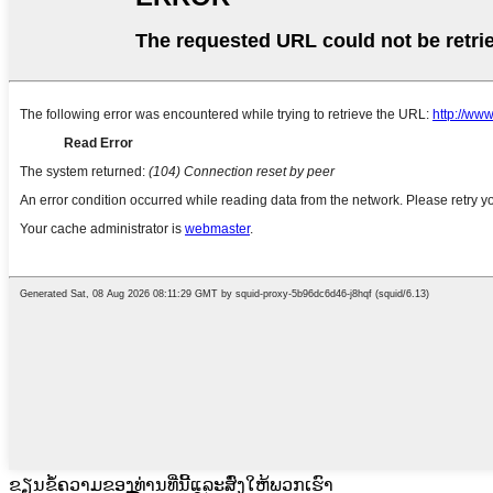
ຂຽນຂໍ້ຄວາມຂອງທ່ານທີ່ນີ້ແລະສົ່ງໃຫ້ພວກເຮົາ