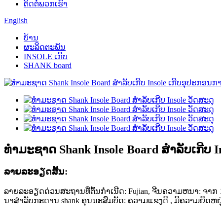
ຕິດຕໍ່ພວກເຮົາ
English
ບ້ານ
ຜະລິດຕະພັນ
INSOLE ເກີບ
SHANK board
ທໍາມະຊາດ Shank Insole Board ສໍາລັບເກີບ I
ລາຍ​ລະ​ອຽດ​ສັ້ນ​:
ລາຍລະອຽດດ່ວນສະຖານທີ່ຕົ້ນກໍາເນີດ: Fujian, ຈີນຄວາມຫນາ: ຈາກ 1.00
ນາສໍາລັບກະດານ shank ຄຸນນະສົມບັດ: ຄວາມແຂງດີ , ມີຄວາມຍືດຫຍຸ່ນ