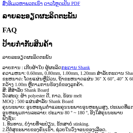
ສົ່ງອີເມວຫາພວກເຮົາ
ດາວໂຫຼດເປັນ PDF
ລາຍລະອຽດຜະລິດຕະພັນ
FAQ
ປ້າຍກຳກັບສິນຄ້າ
ລາຍ​ລະ​ອຽດ​ຜະ​ລິດ​ຕະ​ພັນ
ລາຍການ : ເກີບຜ້າໃບ ຜູ້ຜະລິດ
ກະດານ Shank
ຄວາມຫນາ: 0.60mm, 0.80mm, 1.00mm, 1.20mm ສໍາລັບກະດານ Sha
ຂະຫນາດ: ໂດຍແຜ່ນຫຼືມ້ວນ, ຖ້າຂະຫນາດແຜ່ນ 36″ X 60″, 40″ X 6
ກວ້າງ 1.00m ຫຼືຕາມການຮ້ອງຂໍຂອງລູກຄ້າ.
ສີ: ສີສໍາລັບ Shank Board
ວັດສະດຸ: ຜ້າ polyester ດີ, ກາວ, ຮ້ອນ melt
MOQ : 500 ແຜ່ນສໍາລັບ Shank Board
ຄຸນ​ນະ​ພາບ​: ອຸນ​ຫະ​ພູມ​ຕ​່​ໍ​າ​ແລະ​ຄຸນ​ນະ​ພາບ​ອຸນ​ຫະ​ພູມ​ສູງ​, ປະ​ເພດ​ທີ່
ອຸນ​ຫະ​ພູມ​ການ​ລະ​ລາຍ​: ປະ​ມານ 80 ° ~ 180 °​, ອີງ​ໃສ່​ຄຸນ​ນະ​ພາບ​
ຟັງຊັນ:
1. ທົນທານ, ບໍ່ງ່າຍທີ່ຈະປ່ຽນ, ຮັກສາບໍ່ stinking.
2.ດີຕໍ່ສຸຂະພາບຂອງຄົນເຮົາ, ຊ່ວຍໃນວົງຈອນຂອງເລືອດ.