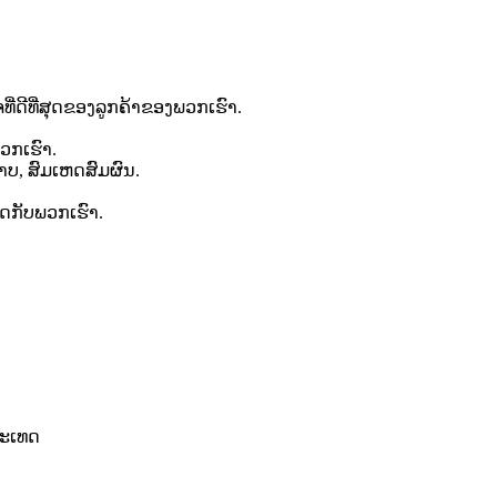
່ດີທີ່ສຸດຂອງລູກຄ້າຂອງພວກເຮົາ.
ວກເຮົາ.
ບ, ສົມເຫດສົມຜົນ.
ິດກັບພວກເຮົາ.
​ປະ​ເທດ