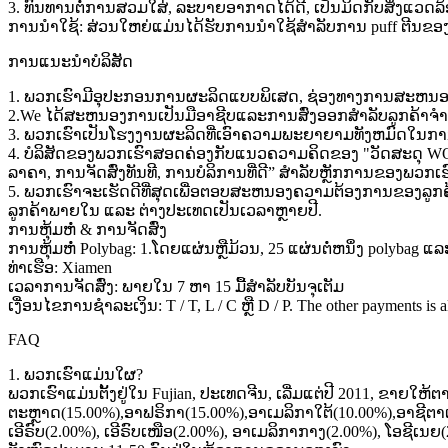
3. ທົນທານຕໍ່ການສວມໃສ່, ລະບາຍອາກາດໄດ້ດີ, ເປັນມິດກັບສິ່ງແວດລ
ການ​ນໍາ​ໃຊ້​: ສ່ວນ​ໃຫຍ່​ແມ່ນ​ໄດ້​ຮັບ​ການ​ນໍາ​ໃຊ້​ສໍາ​ລັບ​ການ puff ຕີນ​ຂອງ
ການແນະນໍາບໍລິສັດ
1. ພວກເຮົາມີອຸປະກອນການຜະລິດແບບພິເສດ, ຊ່ອງທາງການສະຫນອງທີ່
2.We ໄດ້ສະຫນອງການເປັນມືອາຊີບແລະການສົ່ງອອກສໍາລັບລູກຄ້າຈໍາ
3. ພວກເຮົາເປັນໂຮງງານຜະລິດທີ່ເອົາຄວາມພະຍາຍາມທັງຫມົດໃນກາ
4. ບໍລິສັດຂອງພວກເຮົາສອດຄ່ອງກັບແນວຄວາມຄິດຂອງ "ວັດສະດຸ W
ລາຄາ, ການຈັດສົ່ງທັນທີ, ການບໍລິການທີ່ດີ” ສໍາລັບຫຼັກການຂອງພວກເຮ
5. ພວກເຮົາຈະເຮັດດີທີ່ສຸດເພື່ອຕອບສະຫນອງຄວາມຕ້ອງການຂອງລູກຄ້
ລູກຄ້າພາຍໃນ ແລະ ຕ່າງປະເທດເປັນເວລາຫຼາຍປີ.
ການຫຸ້ມຫໍ່ & ການຈັດສົ່ງ
ການຫຸ້ມຫໍ່ Polybag: 1.ໂດຍແຜ່ນຫຼືມ້ວນ, 25 ແຜ່ນຕໍ່ຫນຶ່ງ polybag ແ
ທ່າເຮືອ: Xiamen
ເວລາການຈັດສົ່ງ: ພາຍໃນ 7 ຫາ 15 ມື້ສໍາລັບບັນຈຸເຕັມ
ເງື່ອນໄຂການຊໍາລະເງິນ: T / T, L / C ຫຼື D / P. The other payments is als
FAQ
1. ພວກເຮົາແມ່ນໃຜ?
ພວກ​ເຮົາ​ແມ່ນ​ຕັ້ງ​ຢູ່​ໃນ Fujian​, ປະ​ເທດ​ຈີນ​, ເລີ່ມ​ແຕ່​ປີ 2011​, ຂາຍ​ໃຫ
ຕະຫຼາດ(15.00%),ອາຟຣິກາ(15.00%),ອາເມລິກາໃຕ້(10.00%),ອາຊີຕາ
ເອີຣົບ(2.00%), ເອີຣົບເໜືອ(2.00%), ອາເມລິກາກາງ(2.00%), ໂອຊີເນຍ(2.