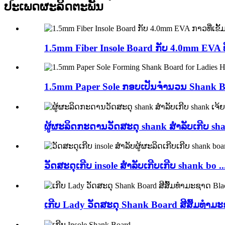
ປະເພດຜະລິດຕະພັນ
1.5mm Fiber Insole Board ກັບ 4.0mm EVA ທີ່
1.5mm Paper Sole ກອບເປັນຈໍານວນ Shank Boa
ຜູ້ຜະລິດກະດານວັດສະດຸ shank ສໍາລັບເກີບ shan
ວັດສະດຸເກີບ insole ສໍາລັບເກີບເກີບ shank bo ..
ເກີບ Lady ວັດສະດຸ Shank Board ສີສົ້ມທໍາມະ