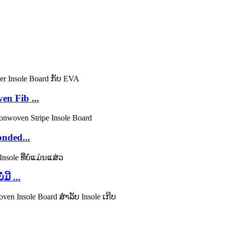
n Fib ...
nded...
ມີ ...